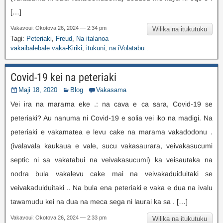
[…]
Vakavoui: Okotova 26, 2024 — 2:34 pm
Wilika na itukutuku
Tagi:
Peteriaki
,
Freud
,
Na italanoa
vakaibalebale vaka-Kiriki
,
itukuni
,
na iVolatabu .
Covid-19 kei na peteriaki
Maji 18, 2020
Blog
Vakasama
Vei ira na marama eke .: na cava e ca sara, Covid-19 se
peteriaki? Au nanuma ni Covid-19 e solia vei iko na madigi. Na
peteriaki e vakamatea e levu cake na marama vakadodonu .
(ivalavala kaukaua e vale, sucu vakasaurara, veivakasucumi
septic ni sa vakatabui na veivakasucumi) ka veisautaka na
nodra bula vakalevu cake mai na veivakaduiduitaki se
veivakaduiduitaki .. Na bula ena peteriaki e vaka e dua na ivalu
tawamudu kei na dua na meca sega ni laurai ka sa . […]
Vakavoui: Okotova 26, 2024 — 2:33 pm
Wilika na itukutuku