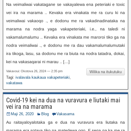
Na veimaliwai vakatagane se vakayalewa ena peteriaki e toxic
vei ira na marama .. Kevaka era vinakata me ra curu ki na
veimaliwai vakaoqo ., e dodonu me ra vakadinadinataka na
marama na nodra yaga vakapeteriaki, i.e., na taledi ni
vakamalumalumu .. Kevaka era vinakata me maroroi tiko ga na
nodra veimaliwai ., e dodonu me ra dau vakamalumalumutaki
ira tikoga, lasu, sa dodonu me ra biuta na nodra tatadra, dokai,
kei na vakasaqarai ni marau .. […]
Vakavoui: Okotova 26, 2024 — 2:35 pm
Wilika na itukutuku
Tagi:
ivalavala kaukaua vakapeteriaki
,
vakatawa
Covid-19 kei na dua na vuravura e liutaki mai
vei ira na marama
Maji 26, 2020
Blog
Vakasama
Au raitayaloyalotaka ga e dua na vuravura era liutaka na
marama era sotava tiko na matedewa oqo. E sega na ka me ra