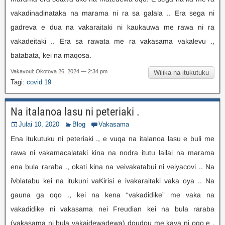
vakadinadinataka na marama ni ra sa galala .. Era sega ni
gadreva e dua na vakaraitaki ni kaukauwa me rawa ni ra
vakadeitaki .. Era sa rawata me ra vakasama vakalevu .,
batabata, kei na maqosa.
Vakavoui: Okotova 26, 2024 — 2:34 pm
Wilika na itukutuku
Tagi:
covid 19
Na italanoa lasu ni peteriaki .
Julai 10, 2020
Blog
Vakasama
Ena itukutuku ni peteriaki ., e vuqa na italanoa lasu e buli me
rawa ni vakamacalataki kina na nodra itutu lailai na marama
ena bula raraba ., okati kina na veivakatabui ni veiyacovi .. Na
iVolatabu kei na itukuni vaKirisi e ivakaraitaki vaka oya .. Na
gauna ga oqo ., kei na kena “vakadidike” me vaka na
vakadidike ni vakasama nei Freudian kei na bula raraba
(vakasama ni bula vakaidewadewa) doudou me kaya ni oqo e .