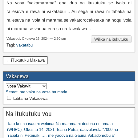
Na vosa “vakamarama” ena dua na itukutuku se ivola ni
railesuva e rawa ni vakatabui .. Au sega ni rawa ni tabaka na
railesuva na ivola ni marama se vakatorocaketaka na noqu ivola
ni marama se vanua ena so na ilawalawa ..
Vakavoui: Okotova 26, 2024 — 2:30 pm
Wilika na itukutuku
Tagi:
vakatabui
← iTukutuku Makawa
Vakadewa
Semati me vaka na vosa taumada
Edita na Vakadewa
Na itukutuku vou
Taro kei na isau ni webinar Na marama ni dodonu ni tamata .
(WHRC), Okosita 14, 2021, Ioana Petra, dauvolavola “7000 na
Yabaki ni Peteriaki .… me yacova na Gauna Vakadomobula”