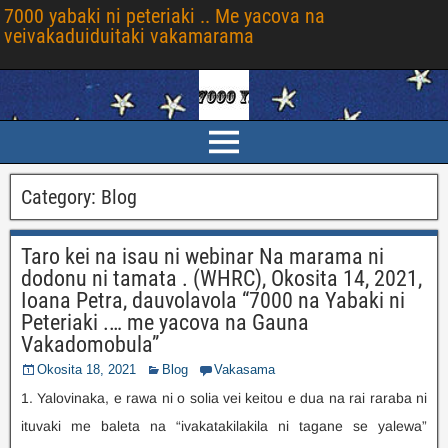
7000 yabaki ni peteriaki .. Me yacova na
veivakaduiduitaki vakamarama
Category
:
Blog
Taro kei na isau ni webinar Na marama ni
dodonu ni tamata . (WHRC), Okosita 14, 2021,
Ioana Petra, dauvolavola “7000 na Yabaki ni
Peteriaki .… me yacova na Gauna
Vakadomobula”
Okosita 18, 2021
Blog
Vakasama
1. Yalovinaka, e rawa ni o solia vei keitou e dua na rai raraba ni
ituvaki me baleta na “ivakatakilakila ni tagane se yalewa”