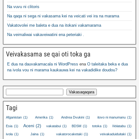
Na vuvu ni clitoris
Na qaqa ni sega ni vakasama kei na veicati vei ira na marama
Vakatovolei me baleta e dua na itokani vakamarama
Na veimaliwai vakaveiwatini ena peteriaki .
Veivakasama se qai oti toka ga
E dua na dauvakamacala ni WordPress
ena
O taleitaka beka e dua
na ivola vou ni marama kaukauwa kei na vakadidike doudou?
Vakasaqaqara
Tagi
Afganistan
(1)
Amerika
(1)
Andrea Dvukini
(1)
itovo ni manumanu
(1)
Aceni
(2)
Esia
(1)
vakatabui
(1)
BDSM
(1)
totoka
(1)
iVolatabu
(1)
ivola
(1)
Jaina
(1)
vakatorocaketaki
(1)
veivakaduiduitaki
(1)