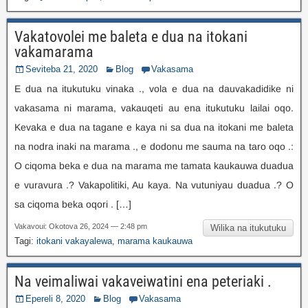
Vakatovolei me baleta e dua na itokani
vakamarama
Seviteba 21, 2020
Blog
Vakasama
E dua na itukutuku vinaka ., vola e dua na dauvakadidike ni
vakasama ni marama, vakauqeti au ena itukutuku lailai oqo.
Kevaka e dua na tagane e kaya ni sa dua na itokani me baleta
na nodra inaki na marama ., e dodonu me sauma na taro oqo .:
O ciqoma beka e dua na marama me tamata kaukauwa duadua
e vuravura .? Vakapolitiki, Au kaya. Na vutuniyau duadua .? O
sa ciqoma beka oqori . […]
Vakavoui: Okotova 26, 2024 — 2:48 pm
Wilika na itukutuku
Tagi:
itokani vakayalewa
,
marama kaukauwa
Na veimaliwai vakaveiwatini ena peteriaki .
Epereli 8, 2020
Blog
Vakasama