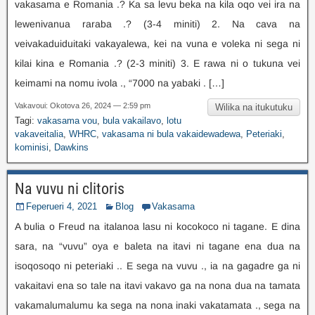
vakasama e Romania .? Ka sa levu beka na kila oqo vei ira na
lewenivanua raraba .? (3-4 miniti) 2. Na cava na
veivakaduiduitaki vakayalewa, kei na vuna e voleka ni sega ni
kilai kina e Romania .? (2-3 miniti) 3. E rawa ni o tukuna vei
keimami na nomu ivola ., “7000 na yabaki . […]
Vakavoui: Okotova 26, 2024 — 2:59 pm
Wilika na itukutuku
Tagi:
vakasama vou
,
bula vakailavo
,
lotu
vakaveitalia
,
WHRC
,
vakasama ni bula vakaidewadewa
,
Peteriaki
,
kominisi
,
Dawkins
Na vuvu ni clitoris
Feperueri 4, 2021
Blog
Vakasama
A bulia o Freud na italanoa lasu ni kocokoco ni tagane. E dina
sara, na “vuvu” oya e baleta na itavi ni tagane ena dua na
isoqosoqo ni peteriaki .. E sega na vuvu ., ia na gagadre ga ni
vakaitavi ena so tale na itavi vakavo ga na nona dua na tamata
vakamalumalumu ka sega na nona inaki vakatamata ., sega na