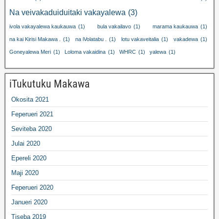
Na veivakaduiduitaki vakayalewa
(3)
ivola vakayalewa kaukauwa
(1)
bula vakailavo
(1)
marama kaukauwa
(1)
na kai Kirisi Makawa .
(1)
na iVolatabu .
(1)
lotu vakaveitalia
(1)
vakadewa
(1)
Goneyalewa Meri
(1)
Loloma vakaidina
(1)
WHRC
(1)
yalewa
(1)
iTukutuku Makawa
Okosita 2021
Feperueri 2021
Seviteba 2020
Julai 2020
Epereli 2020
Maji 2020
Feperueri 2020
Janueri 2020
Tiseba 2019