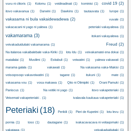
covid 19
(2)
vuvu ni clitoris
(1)
Kolomu
(1)
veidinadinati
(1)
kominisi
(1)
itovo vakavanua
(1)
Darwini
(1)
Dawkins
(1)
tautauvata
(1)
Iurope
(1)
vakasama ni bula vakaidewadewa
(2)
vuvale
(1)
vakacacani ni yago ni yalewa
(1)
peteriaki vakayalewa
(1)
vakamarama
(3)
itokani vakayalewa
(1)
Freud
(2)
veivakaduiduitaki vakamarama
(1)
Na italanoa vakaibalebale vaka-Kiriki
(1)
lotu Idu
(1)
veivakamatei ena dokai
(1)
matailalai
(1)
Musilimi
(1)
Esitabuli
(1)
veiwatini
(1)
yalewa vakawati
(1)
marama galala
(1)
vakawati
(1)
Na vakasama vaka-Makisi
(1)
veisoqosoqo vakaveiwatini
(1)
tagane
(1)
itukuni
(1)
mate
(1)
vakasama vou
(1)
vosa makawa
(1)
Qito ni Olimipiki
(1)
Orani Pamuki
(1)
Paniscus
(1)
Na veitiki ni yago
(1)
itovo vakapeteriaki
(1)
Veisemati vakapeteriaki .
(1)
ivalavala kaukaua vakapeteriaki
(1)
Peteriaki
(18)
Perikili
(1)
Pieri de Kupetini
(1)
lotu levu
(1)
pornia
(1)
toso
(1)
dautagane
(1)
ivakacavacava ni veitaqomaki
(1)
vakatawa
(1)
veivakaduiduitaki
(1)