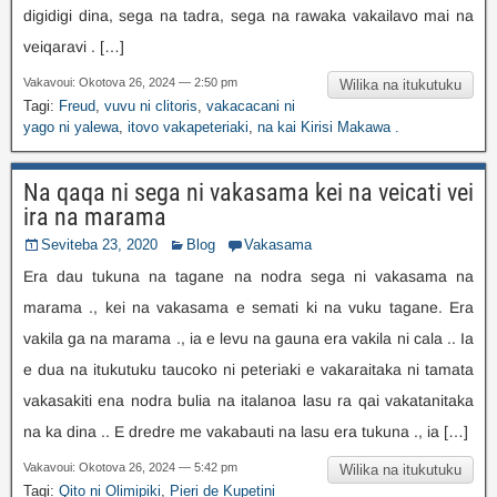
digidigi dina, sega na tadra, sega na rawaka vakailavo mai na
veiqaravi . […]
Vakavoui: Okotova 26, 2024 — 2:50 pm
Wilika na itukutuku
Tagi:
Freud
,
vuvu ni clitoris
,
vakacacani ni
yago ni yalewa
,
itovo vakapeteriaki
,
na kai Kirisi Makawa .
Na qaqa ni sega ni vakasama kei na veicati vei
ira na marama
Seviteba 23, 2020
Blog
Vakasama
Era dau tukuna na tagane na nodra sega ni vakasama na
marama ., kei na vakasama e semati ki na vuku tagane. Era
vakila ga na marama ., ia e levu na gauna era vakila ni cala .. Ia
e dua na itukutuku taucoko ni peteriaki e vakaraitaka ni tamata
vakasakiti ena nodra bulia na italanoa lasu ra qai vakatanitaka
na ka dina .. E dredre me vakabauti na lasu era tukuna ., ia […]
Vakavoui: Okotova 26, 2024 — 5:42 pm
Wilika na itukutuku
Tagi:
Qito ni Olimipiki
,
Pieri de Kupetini