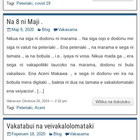
Tagi:
Peteriaki
,
covid 19
Na 8 ni Maji .
Maji 8, 2020
Blog
Vakasama
Nikua na siga ni dodonu ni marama .. Na siga oqo e dodonu me
siga ni valuti na peteriaki .. Ena peteriaki ., na marama e sega ni
tamata ., ia na bobula ., i.e.. iyaya ni vosa. Nikua mada ga ., era
sega ni vakapolitiki taucoko na marama, dodonu ni bula
vakailavo. Ena Aceni Makawa ., e sega ni dodonu vei ira na
bobula mera digitaki ., baleta ni dua na tamata e vakalolomataki
ena veiyacovi . […]
Vakavoui: Okotova 26, 2024 — 2:32 pm
Wilika na itukutuku
Tagi:
Peteriaki
,
Aceni
Vakatabui na veivakalolomataki
Feperueri 18, 2020
Blog
Vakasama