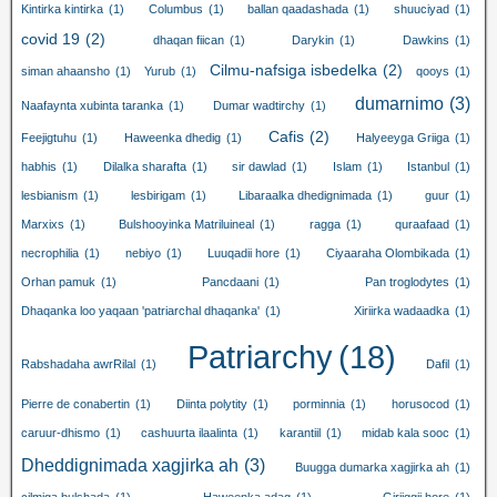
Kintirka kintirka
(1)
Columbus
(1)
ballan qaadashada
(1)
shuuciyad
(1)
covid 19
(2)
dhaqan fiican
(1)
Darykin
(1)
Dawkins
(1)
Cilmu-nafsiga isbedelka
(2)
siman ahaansho
(1)
Yurub
(1)
qooys
(1)
dumarnimo
(3)
Naafaynta xubinta taranka
(1)
Dumar wadtirchy
(1)
Cafis
(2)
Feejigtuhu
(1)
Haweenka dhedig
(1)
Halyeeyga Griiga
(1)
habhis
(1)
Dilalka sharafta
(1)
sir dawlad
(1)
Islam
(1)
Istanbul
(1)
lesbianism
(1)
lesbirigam
(1)
Libaraalka dhedignimada
(1)
guur
(1)
Marxixs
(1)
Bulshooyinka Matriluineal
(1)
ragga
(1)
quraafaad
(1)
necrophilia
(1)
nebiyo
(1)
Luuqadii hore
(1)
Ciyaaraha Olombikada
(1)
Orhan pamuk
(1)
Pancdaani
(1)
Pan troglodytes
(1)
Dhaqanka loo yaqaan 'patriarchal dhaqanka'
(1)
Xiriirka wadaadka
(1)
Patriarchy
(18)
Rabshadaha awrRilal
(1)
Dafil
(1)
Pierre de conabertin
(1)
Diinta polytity
(1)
porminnia
(1)
horusocod
(1)
caruur-dhismo
(1)
cashuurta ilaalinta
(1)
karantiil
(1)
midab kala sooc
(1)
Dheddignimada xagjirka ah
(3)
Buugga dumarka xagjirka ah
(1)
cilmiga bulshada
(1)
Haweenka adag
(1)
Giriiggii hore
(1)