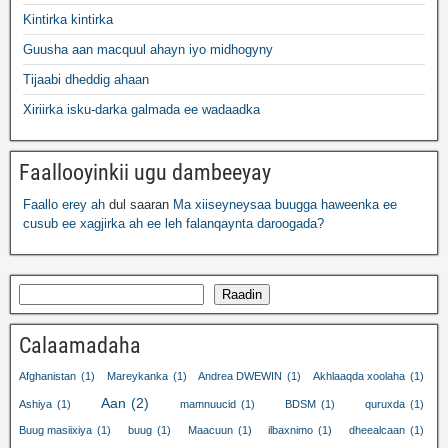
Kintirka kintirka
Guusha aan macquul ahayn iyo midhogyny
Tijaabi dheddig ahaan
Xiriirka isku-darka galmada ee wadaadka
Faallooyinkii ugu dambeeyay
Faallo erey ah
dul saaran
Ma xiiseyneysaa buugga haweenka ee
cusub ee xagjirka ah ee leh falanqaynta daroogada?
Raadin
Calaamadaha
Afghanistan
(1)
Mareykanka
(1)
Andrea DWEWIN
(1)
Akhlaaqda xoolaha
(1)
Aan
(2)
Ashiya
(1)
mamnuucid
(1)
BDSM
(1)
quruxda
(1)
Buug masiixiya
(1)
buug
(1)
Maacuun
(1)
ilbaxnimo
(1)
dheealcaan
(1)