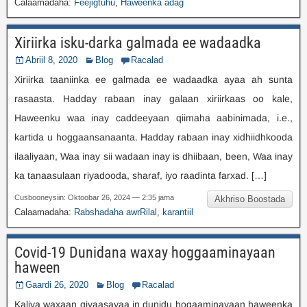
Calaamadaha:
Feejigtuhu
,
Haweenka adag
Xiriirka isku-darka galmada ee wadaadka
Abriil 8, 2020
Blog
Racalad
Xiriirka taaniinka ee galmada ee wadaadka ayaa ah sunta
rasaasta. Hadday rabaan inay galaan xiriirkaas oo kale,
Haweenku waa inay caddeeyaan qiimaha aabinimada, i.e.,
kartida u hoggaansanaanta. Hadday rabaan inay xidhiidhkooda
ilaaliyaan, Waa inay sii wadaan inay is dhiibaan, been, Waa inay
ka tanaasulaan riyadooda, sharaf, iyo raadinta farxad. […]
Cusbooneysiin: Oktoobar 26, 2024 — 2:35 jama
Akhriso Boostada
Calaamadaha:
Rabshadaha awrRilal
,
karantiil
Covid-19 Dunidana waxay hoggaaminayaan
haween
Gaardi 26, 2020
Blog
Racalad
Kaliya waxaan qiyaasayaa in dunidu hogaaminayaan haweenka