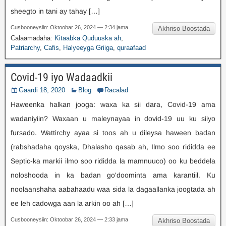
sheegto in tani ay tahay […]
Cusbooneysiin: Oktoobar 26, 2024 — 2:34 jama
Akhriso Boostada
Calaamadaha:
Kitaabka Quduuska ah
,
Patriarchy
,
Cafis
,
Halyeeyga Griiga
,
quraafaad
Covid-19 iyo Wadaadkii
Gaardi 18, 2020
Blog
Racalad
Haweenka halkan jooga: waxa ka sii dara, Covid-19 ama
wadaniyiin? Waxaan u maleynayaa in dovid-19 uu ku siiyo
fursado. Wattirchy ayaa si toos ah u dileysa haween badan
(rabshadaha qoyska, Dhalasho qasab ah, Ilmo soo rididda ee
Septic-ka markii ilmo soo rididda la mamnuuco) oo ku beddela
noloshooda in ka badan go'doominta ama karantiil. Ku
noolaanshaha aabahaadu waa sida la dagaallanka joogtada ah
ee leh cadowga aan la arkin oo ah […]
Cusbooneysiin: Oktoobar 26, 2024 — 2:33 jama
Akhriso Boostada