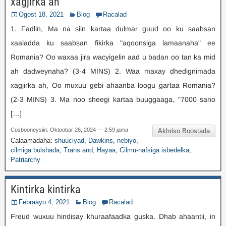
xagjirka ah "
Ogost 18, 2021
Blog
Racalad
1. Fadlin, Ma na siin kartaa dulmar guud oo ku saabsan
xaaladda ku saabsan fikirka "aqoonsiga lamaanaha" ee
Romania? Oo waxaa jira wacyigelin aad u badan oo tan ka mid
ah dadweynaha? (3-4 MINS) 2. Waa maxay dhedignimada
xagjirka ah, Oo muxuu gebi ahaanba loogu gartaa Romania?
(2-3 MINS) 3. Ma noo sheegi kartaa buuggaaga, "7000 sano
[…]
Cusbooneysiin: Oktoobar 26, 2024 — 2:59 jama
Akhriso Boostada
Calaamadaha:
shuuciyad
,
Dawkins
,
nebiyo
,
cilmiga bulshada
,
Trans and
,
Hayaa
,
Cilmu-nafsiga isbedelka
,
Patriarchy
Kintirka kintirka
Febraayo 4, 2021
Blog
Racalad
Freud wuxuu hindisay khuraafaadka guska. Dhab ahaantii, in