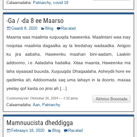
Calaamadaha:
Patriarchy
,
covid 19
-Ga / -da 8 ee Maarso
Gaardi 8, 2020
Blog
Racalad
Maanta waa maalinta xuquuqda haweenka. Maalintani waa inay
noqotaa maalinta dagaalka ay la leedahay wadaadka. Anigoo
ku jira aabaha, Haweenku maahan bini-aadam, Laakiin
addoomo, i.e. Aaladaha hadalka. Xitaa maanta, Haweenka ma
laha siyaasad buuxda, Xuquuqda Dhaqaalaha. Asheydii hore ee
qadiimka ah, Addoomada xaq uma lahayn in la doorto, maxaa
yeelay qof kasta oo jinsi ah […]
Cusbooneysiin: Oktoobar 26, 2024 — 2:32 jama
Akhriso Boostada
Calaamadaha:
Aan
,
Patriarchy
Mamnuucista dheddigga
Febraayo 18, 2020
Blog
Racalad