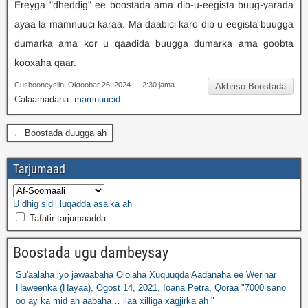
Ereyga "dheddig" ee boostada ama dib-u-eegista buug-yarada
ayaa la mamnuuci karaa. Ma daabici karo dib u eegista buugga
dumarka ama kor u qaadida buugga dumarka ama goobta
kooxaha qaar.
Cusbooneysiin: Oktoobar 26, 2024 — 2:30 jama
Akhriso Boostada
Calaamadaha:
mamnuucid
← Boostada duugga ah
Tarjumaad
U dhig sidii luqadda asalka ah
Tafatir tarjumaadda
Boostada ugu dambeysay
Su'aalaha iyo jawaabaha Ololaha Xuquuqda Aadanaha ee Werinar
Haweenka (Hayaa), Ogost 14, 2021, Ioana Petra, Qoraa "7000 sano
oo ay ka mid ah aabaha… ilaa xilliga xagjirka ah "