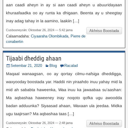
aan caadi aheyn in ay si aan caadi aheyn u abuuridayaan
khuraafaadka oo ay runta ka dhigaan. Beenta ay u sheegtay
inay adag tahay in la aamino, laakiin […]
Cusbooneysiin: Oktoobar 26, 2024 — 5:42 jama
Akhriso Boostada
Calaamadaha:
Ciyaaraha Olombikada
,
Pierre de
conabertin
Tijaabi dheddig ahaan
Setembar 21, 2020
Blog
Racalad
Maqaal wanaagsan, oo ay qortay cilmu-nafsiga dheddigga,
waxyooday boostada yar. Haddii nin yiraahdo inuu yahay mid la
mid ah sababta haweenka, Waa inuu ka jawaabaa su'aashan:
Ma aqbashaa haweeney inay noqoto qofka ugu awoodda
badan adduunka? Siyaasad ahaan, Waxaan ula jeedaa. Midka
ugu taajirsan? Ma aqbashaa taas […]
Cusbooneysiin: Oktoobar 26, 2024 — 2:48 jama
Akhriso Boostada