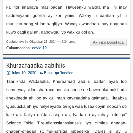
ka hor imanaya masiibadan. Haweenku waxna ma lihi inay
caddeeyaan goorta ay xor yihiin. Waxay u baahan yihiin
muujinta xoog si loo xaqiijiyo. Waxay awoodaan inay noqdaan
kuwo caqli gal ah, qabowga, iyo wax ku ool ah.
Cusbooneysiin: Oktoobar 26, 2024 — 2:34 jama
Akhriso Boostada
Calaamadaha:
covid 19
Khuraafaadka aabihiis
Julay 10, 2020
Blog
Racalad
Taariikhda Wadaadka, Khuraafaad aad u badan ayaa loo
sameeyay si loo sharraxo booska hoose ee haweenka bulshada
dhexdeeda ah, oo ay ku jiraan xayiraadaha galmada. Kitaabka
Quduuska ah iyo halyeeyada Griiga waa tusaalooyin noocan oo
kale ah. Kaliya da'da casriga ah, Iyada oo ay tahay "cilmiga"
Science "sida 'Freudianssianssianssis' iyo cilmiga dhaqan-
dhaqan-dhaqan (Cilmu-nafsiga isbedelka) Dares si ay u