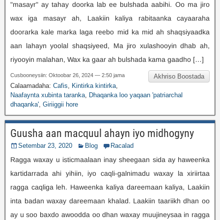
"masayr" ay tahay doorka lab ee bulshada aabihi. Oo ma jiro
wax iga masayr ah, Laakiin kaliya rabitaanka cayaaraha
doorarka kale marka laga reebo mid ka mid ah shaqsiyaadka
aan lahayn yoolal shaqsiyeed, Ma jiro xulashooyin dhab ah,
riyooyin malahan, Wax ka gaar ah bulshada kama gaadho […]
Cusbooneysiin: Oktoobar 26, 2024 — 2:50 jama
Akhriso Boostada
Calaamadaha:
Cafis
,
Kintirka kintirka
,
Naafaynta xubinta taranka
,
Dhaqanka loo yaqaan 'patriarchal
dhaqanka'
,
Giriiggii hore
Guusha aan macquul ahayn iyo midhogyny
Setembar 23, 2020
Blog
Racalad
Ragga waxay u isticmaalaan inay sheegaan sida ay haweenka
kartidarrada ahi yihiin, iyo caqli-galnimadu waxay la xiriirtaa
ragga caqliga leh. Haweenka kaliya dareemaan kaliya, Laakiin
inta badan waxay dareemaan khalad. Laakiin taariikh dhan oo
ay u soo baxdo awoodda oo dhan waxay muujineysaa in ragga