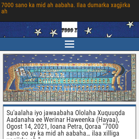
7000 sano ka mid ah aabaha. Ilaa dumarka xagjirka
ah
Su'aalaha iyo jawaabaha Ololaha Xuquuqda
Aadanaha ee Werinar Haweenka (Hayaa),
Ogost 14, 2021, Ioana Petra, Qoraa "7000
sano oo ay ka mid ah aabaha… ilaa xilliga