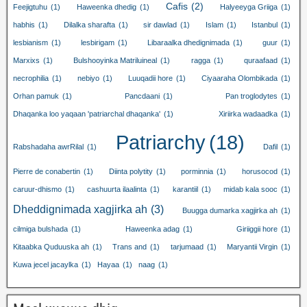
Cafis
(2)
Feejigtuhu
(1)
Haweenka dhedig
(1)
Halyeeyga Griiga
(1)
habhis
(1)
Dilalka sharafta
(1)
sir dawlad
(1)
Islam
(1)
Istanbul
(1)
lesbianism
(1)
lesbirigam
(1)
Libaraalka dhedignimada
(1)
guur
(1)
Marxixs
(1)
Bulshooyinka Matriluineal
(1)
ragga
(1)
quraafaad
(1)
necrophilia
(1)
nebiyo
(1)
Luuqadii hore
(1)
Ciyaaraha Olombikada
(1)
Orhan pamuk
(1)
Pancdaani
(1)
Pan troglodytes
(1)
Dhaqanka loo yaqaan 'patriarchal dhaqanka'
(1)
Xiriirka wadaadka
(1)
Patriarchy
(18)
Rabshadaha awrRilal
(1)
Dafil
(1)
Pierre de conabertin
(1)
Diinta polytity
(1)
porminnia
(1)
horusocod
(1)
caruur-dhismo
(1)
cashuurta ilaalinta
(1)
karantiil
(1)
midab kala sooc
(1)
Dheddignimada xagjirka ah
(3)
Buugga dumarka xagjirka ah
(1)
cilmiga bulshada
(1)
Haweenka adag
(1)
Giriiggii hore
(1)
Kitaabka Quduuska ah
(1)
Trans and
(1)
tarjumaad
(1)
Maryantii Virgin
(1)
Kuwa jecel jacaylka
(1)
Hayaa
(1)
naag
(1)