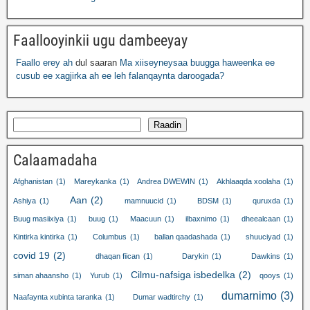
Faallooyinkii ugu dambeeyay
Faallo erey ah
dul saaran
Ma xiiseyneysaa buugga haweenka ee
cusub ee xagjirka ah ee leh falanqaynta daroogada?
Raadin
Calaamadaha
Afghanistan
(1)
Mareykanka
(1)
Andrea DWEWIN
(1)
Akhlaaqda xoolaha
(1)
Aan
(2)
Ashiya
(1)
mamnuucid
(1)
BDSM
(1)
quruxda
(1)
Buug masiixiya
(1)
buug
(1)
Maacuun
(1)
ilbaxnimo
(1)
dheealcaan
(1)
Kintirka kintirka
(1)
Columbus
(1)
ballan qaadashada
(1)
shuuciyad
(1)
covid 19
(2)
dhaqan fiican
(1)
Darykin
(1)
Dawkins
(1)
Cilmu-nafsiga isbedelka
(2)
siman ahaansho
(1)
Yurub
(1)
qooys
(1)
dumarnimo
(3)
Naafaynta xubinta taranka
(1)
Dumar wadtirchy
(1)