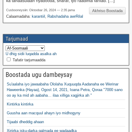
ka tanaasulaan riyadooda, sharaf, iyo raadinta farxad. […]
Cusbooneysiin: Oktoobar 26, 2024 — 2:35 jama
Akhriso Boostada
Calaamadaha:
karantiil
,
Rabshadaha awrRilal
Tarjumaad
U dhig sidii luqadda asalka ah
Tafatir tarjumaadda
Boostada ugu dambeysay
Su'aalaha iyo jawaabaha Ololaha Xuquuqda Aadanaha ee Werinar
Haweenka (Hayaa), Ogost 14, 2021, Ioana Petra, Qoraa "7000 sano
oo ay ka mid ah aabaha… ilaa xilliga xagjirka ah "
Kintirka kintirka
Guusha aan macquul ahayn iyo midhogyny
Tijaabi dheddig ahaan
Xiriirka isku-darka galmada ee wadaadka