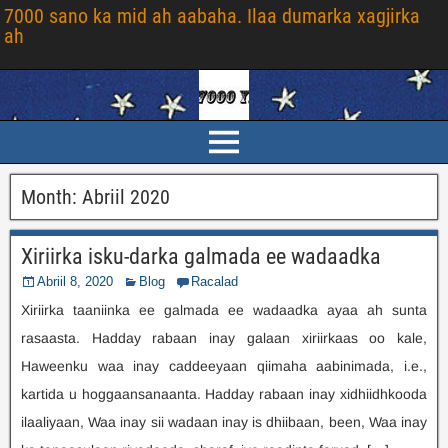
7000 sano ka mid ah aabaha. Ilaa dumarka xagjirka
ah
Month
:
Abriil 2020
Xiriirka isku-darka galmada ee wadaadka
Abriil 8, 2020
Blog
Racalad
Xiriirka taaniinka ee galmada ee wadaadka ayaa ah sunta
rasaasta. Hadday rabaan inay galaan xiriirkaas oo kale,
Haweenku waa inay caddeeyaan qiimaha aabinimada, i.e.,
kartida u hoggaansanaanta. Hadday rabaan inay xidhiidhkooda
ilaaliyaan, Waa inay sii wadaan inay is dhiibaan, been, Waa inay